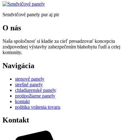
Sendvičové panely pur aj pir
O nás
Naša spoločnosť si kladie za cieľ presadzovať koncepciu
zodpovednej výstavby zabezpečením blahobytu ľudí a celej
komunity.
Navigácia
stenové panely
strešné panely
chladiarenské panely
protipožiarne panely
kontakt
politika vrátenia tovaru
Kontakt