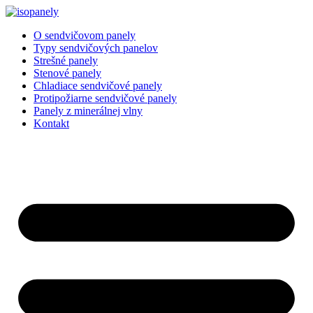
Preskočiť
na
O sendvičovom panely
obsah
Typy sendvičových panelov
Strešné panely
Stenové panely
Chladiace sendvičové panely
Protipožiarne sendvičové panely
Panely z minerálnej vlny
Kontakt