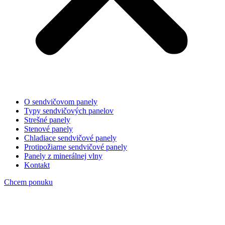
O sendvičovom panely
Typy sendvičových panelov
Strešné panely
Stenové panely
Chladiace sendvičové panely
Protipožiarne sendvičové panely
Panely z minerálnej vlny
Kontakt
Chcem ponuku
Sendvičové panely