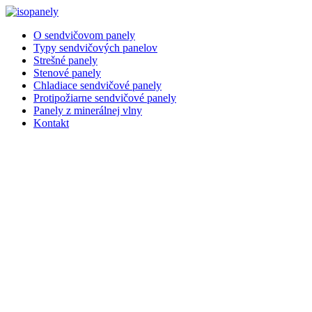
Preskočiť
na
O sendvičovom panely
obsah
Typy sendvičových panelov
Strešné panely
Stenové panely
Chladiace sendvičové panely
Protipožiarne sendvičové panely
Panely z minerálnej vlny
Kontakt