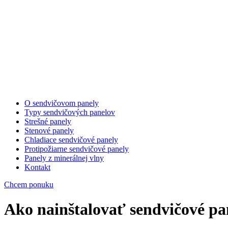
O sendvičovom panely
Typy sendvičových panelov
Strešné panely
Stenové panely
Chladiace sendvičové panely
Protipožiarne sendvičové panely
Panely z minerálnej vlny
Kontakt
Chcem ponuku
Ako nainštalovať sendvičové pa