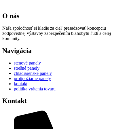
O nás
Naša spoločnosť si kladie za cieľ presadzovať koncepciu
zodpovednej výstavby zabezpečením blahobytu ľudí a celej
komunity.
Navigácia
stenové panely
strešné panely
chladiarenské panely
protipožiarne panely
kontakt
politika vrátenia tovaru
Kontakt