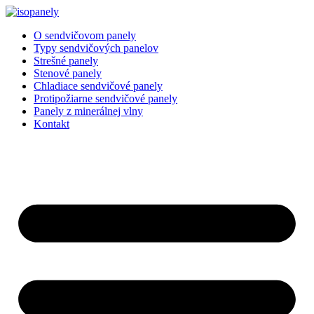
Preskočiť
na
O sendvičovom panely
obsah
Typy sendvičových panelov
Strešné panely
Stenové panely
Chladiace sendvičové panely
Protipožiarne sendvičové panely
Panely z minerálnej vlny
Kontakt