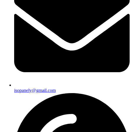
isopanely@gmail.com