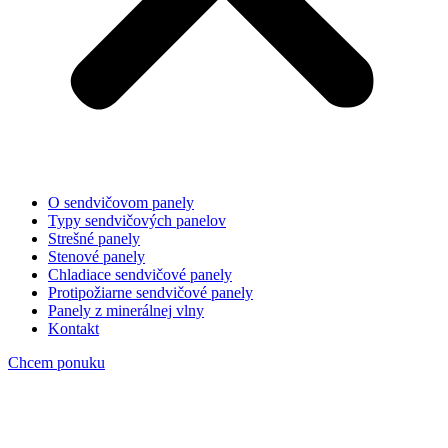
O sendvičovom panely
Typy sendvičových panelov
Strešné panely
Stenové panely
Chladiace sendvičové panely
Protipožiarne sendvičové panely
Panely z minerálnej vlny
Kontakt
Chcem ponuku
image