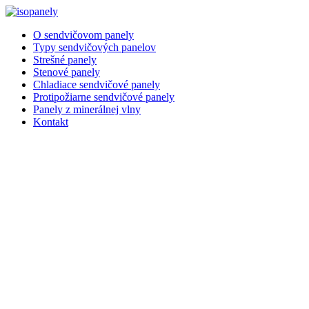
Preskočiť
na
O sendvičovom panely
obsah
Typy sendvičových panelov
Strešné panely
Stenové panely
Chladiace sendvičové panely
Protipožiarne sendvičové panely
Panely z minerálnej vlny
Kontakt