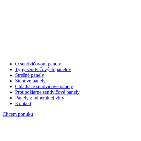
O sendvičovom panely
Typy sendvičových panelov
Strešné panely
Stenové panely
Chladiace sendvičové panely
Protipožiarne sendvičové panely
Panely z minerálnej vlny
Kontakt
Chcem ponuku
image