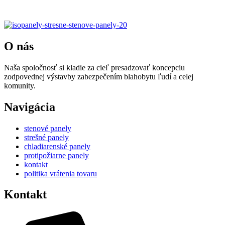
panely-20
O nás
Naša spoločnosť si kladie za cieľ presadzovať koncepciu
zodpovednej výstavby zabezpečením blahobytu ľudí a celej
komunity.
Navigácia
stenové panely
strešné panely
chladiarenské panely
protipožiarne panely
kontakt
politika vrátenia tovaru
Kontakt