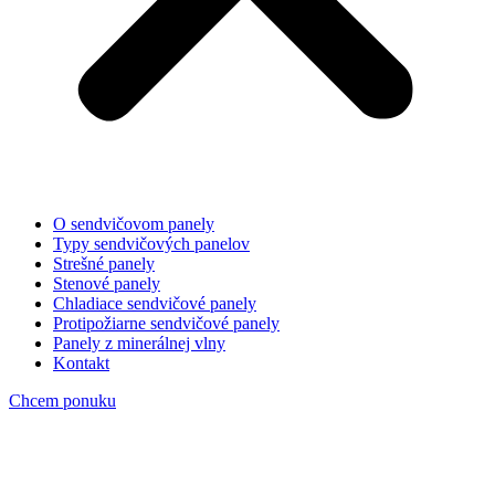
O sendvičovom panely
Typy sendvičových panelov
Strešné panely
Stenové panely
Chladiace sendvičové panely
Protipožiarne sendvičové panely
Panely z minerálnej vlny
Kontakt
Chcem ponuku
isopanely-stresne-stenove-