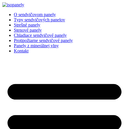
Preskočiť
na
O sendvičovom panely
obsah
Typy sendvičových panelov
Strešné panely
Stenové panely
Chladiace sendvičové panely
Protipožiarne sendvičové panely
Panely z minerálnej vlny
Kontakt