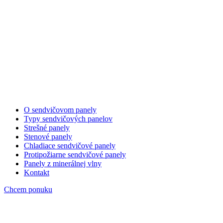
O sendvičovom panely
Typy sendvičových panelov
Strešné panely
Stenové panely
Chladiace sendvičové panely
Protipožiarne sendvičové panely
Panely z minerálnej vlny
Kontakt
Chcem ponuku
isopanely-stresne-stenove-panel