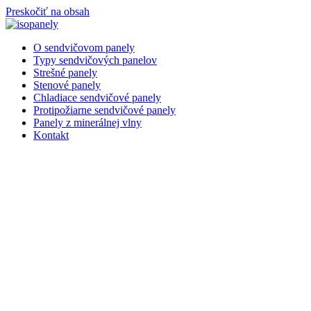
Preskočiť na obsah
O sendvičovom panely
Typy sendvičových panelov
Strešné panely
Stenové panely
Chladiace sendvičové panely
Protipožiarne sendvičové panely
Panely z minerálnej vlny
Kontakt