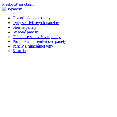
Preskočiť na obsah
O sendvičovom panely
Typy sendvičových panelov
Strešné panely
Stenové panely
Chladiace sendvičové panely
Protipožiarne sendvičové panely
Panely z minerálnej vlny
Kontakt