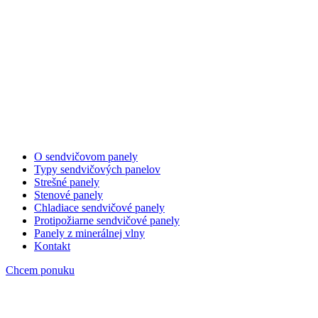
O sendvičovom panely
Typy sendvičových panelov
Strešné panely
Stenové panely
Chladiace sendvičové panely
Protipožiarne sendvičové panely
Panely z minerálnej vlny
Kontakt
Chcem ponuku
isopanely-stresne-stenove-panel