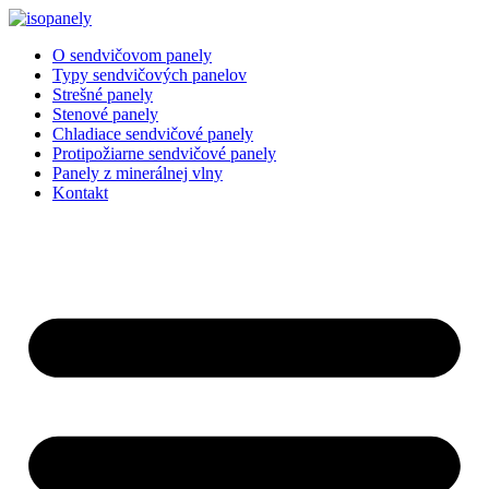
Preskočiť
na
O sendvičovom panely
obsah
Typy sendvičových panelov
Strešné panely
Stenové panely
Chladiace sendvičové panely
Protipožiarne sendvičové panely
Panely z minerálnej vlny
Kontakt