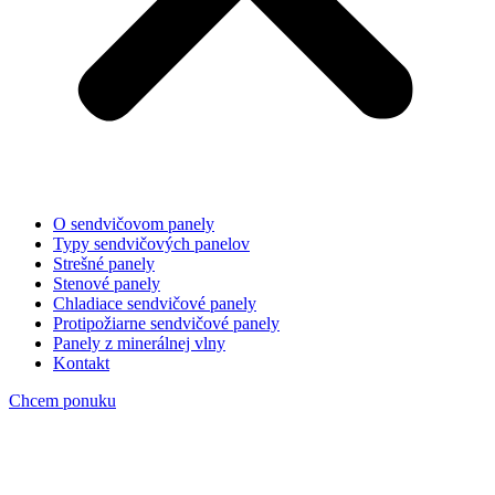
O sendvičovom panely
Typy sendvičových panelov
Strešné panely
Stenové panely
Chladiace sendvičové panely
Protipožiarne sendvičové panely
Panely z minerálnej vlny
Kontakt
Chcem ponuku
isopanely-stresne-stenove-