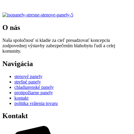
panely-5
O nás
Naša spoločnosť si kladie za cieľ presadzovať koncepciu
zodpovednej výstavby zabezpečením blahobytu ľudí a celej
komunity.
Navigácia
stenové panely
strešné panely
chladiarenské panely
protipožiarne panely
kontakt
politika vrátenia tovaru
Kontakt