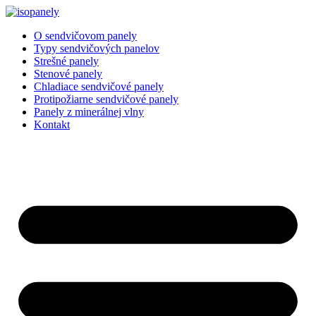
Preskočiť
na
O sendvičovom panely
obsah
Typy sendvičových panelov
Strešné panely
Stenové panely
Chladiace sendvičové panely
Protipožiarne sendvičové panely
Panely z minerálnej vlny
Kontakt