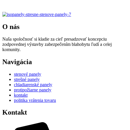
panely-7
O nás
Naša spoločnosť si kladie za cieľ presadzovať koncepciu
zodpovednej výstavby zabezpečením blahobytu ľudí a celej
komunity.
Navigácia
stenové panely
strešné panely
chladiarenské panely
protipožiarne panely
kontakt
politika vrátenia tovaru
Kontakt