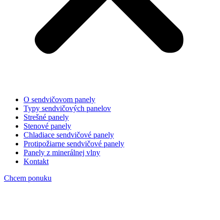
O sendvičovom panely
Typy sendvičových panelov
Strešné panely
Stenové panely
Chladiace sendvičové panely
Protipožiarne sendvičové panely
Panely z minerálnej vlny
Kontakt
Chcem ponuku
isopanely-stresne-stenove-