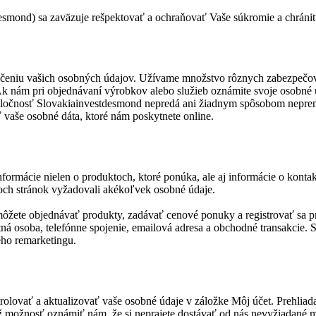
desmond) sa zaväzuje rešpektovať a ochraňovať Vaše súkromie a chráni
čeniu vašich osobných údajov. Užívame množstvo rôznych zabezpečova
nám pri objednávaní výrobkov alebo služieb oznámite svoje osobné údaj
poločnosť Slovakiainvestdesmond nepredá ani žiadnym spôsobom nepr
vaše osobné dáta, ktoré nám poskytnete online.
ormácie nielen o produktoch, ktoré ponúka, ale aj informácie o kontak
koch stránok vyžadovali akékoľvek osobné údaje.
ôžete objednávať produkty, zadávať cenové ponuky a registrovať sa p
aktná osoba, telefónne spojenie, emailová adresa a obchodné transakci
ho remarketingu.
ať a aktualizovať vaše osobné údaje v záložke Môj účet. Prehliadať a
ž možnosť oznámiť nám, že si neprajete dostávať od nás nevyžiadané m