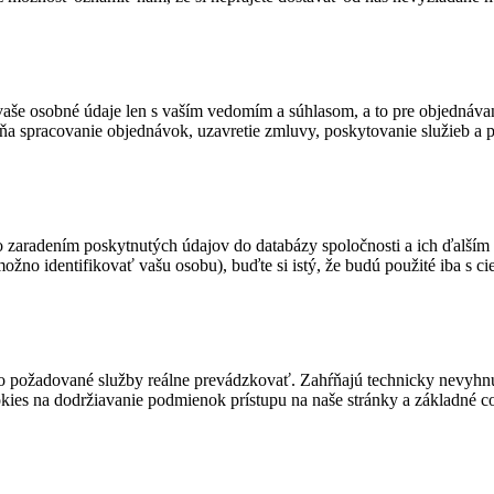
še osobné údaje len s vaším vedomím a súhlasom, a to pre objednáva
ŕňa spracovanie objednávok, uzavretie zmluvy, poskytovanie služieb a 
zaradením poskytnutých údajov do databázy spoločnosti a ich ďalším s
žno identifikovať vašu osobu), buďte si istý, že budú použité iba s 
o požadované služby reálne prevádzkovať. Zahŕňajú technicky nevyhnut
kies na dodržiavanie podmienok prístupu na naše stránky a základné co