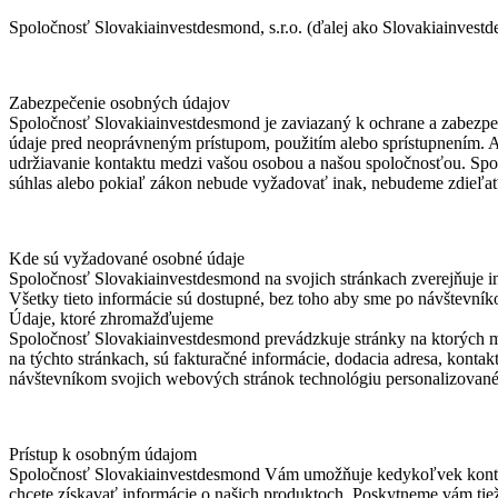
Spoločnosť Slovakiainvestdesmond, s.r.o. (ďalej ako Slovakiainvest
Zabezpečenie osobných údajov
Spoločnosť Slovakiainvestdesmond je zaviazaný k ochrane a zabezpe
údaje pred neoprávneným prístupom, použitím alebo sprístupnením. Ak 
udržiavanie kontaktu medzi vašou osobou a našou spoločnosťou. S
súhlas alebo pokiaľ zákon nebude vyžadovať inak, nebudeme zdieľať 
Kde sú vyžadované osobné údaje
Spoločnosť Slovakiainvestdesmond na svojich stránkach zverejňuje inf
Všetky tieto informácie sú dostupné, bez toho aby sme po návštevní
Údaje, ktoré zhromažďujeme
Spoločnosť Slovakiainvestdesmond prevádzkuje stránky na ktorých m
na týchto stránkach, sú fakturačné informácie, dodacia adresa, kont
návštevníkom svojich webových stránok technológiu personalizované
Prístup k osobným údajom
Spoločnosť Slovakiainvestdesmond Vám umožňuje kedykoľvek kontrolov
chcete získavať informácie o našich produktoch. Poskytneme vám tie