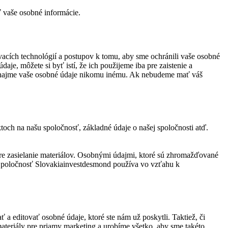
ť vaše osobné informácie.
cích technológií a postupov k tomu, aby sme ochránili vaše osobné
e, môžete si byť istí, že ich použijeme iba pre zaistenie a
enajme vaše osobné údaje nikomu inému. Ak nebudeme mať váš
toch na našu spoločnosť, základné údaje o našej spoločnosti atď.
re zasielanie materiálov. Osobnými údajmi, ktoré sú zhromažďované
e. Spoločnosť Slovakiainvestdesmond používa vo vzťahu k
 editovať osobné údaje, ktoré ste nám už poskytli. Taktiež, či
ateriály pre priamy marketing a urobíme všetko, aby sme takéto