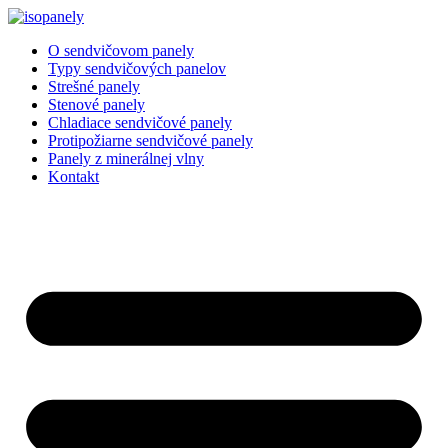
Preskočiť
na
O sendvičovom panely
obsah
Typy sendvičových panelov
Strešné panely
Stenové panely
Chladiace sendvičové panely
Protipožiarne sendvičové panely
Panely z minerálnej vlny
Kontakt