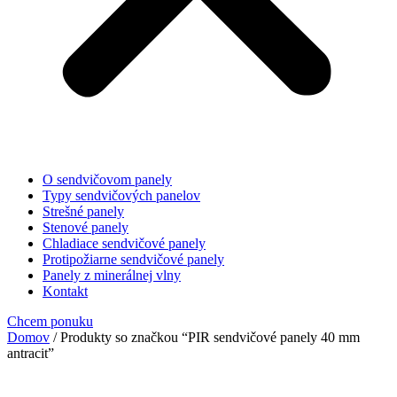
O sendvičovom panely
Typy sendvičových panelov
Strešné panely
Stenové panely
Chladiace sendvičové panely
Protipožiarne sendvičové panely
Panely z minerálnej vlny
Kontakt
Chcem ponuku
Domov
/ Produkty so značkou “PIR sendvičové panely 40 mm
antracit”
PIR sendvičové panely 40 mm