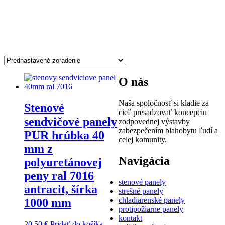
antracit
Zobrazený jediný výsledok
O nás
Naša spoločnosť si kladie za
Stenové
cieľ presadzovať koncepciu
sendvičové panely
zodpovednej výstavby
zabezpečením blahobytu ľudí a
PUR hrúbka 40
celej komunity.
mm z
Navigácia
polyuretánovej
peny ral 7016
stenové panely
antracit, šírka
strešné panely
chladiarenské panely
1000 mm
protipožiarne panely
kontakt
20,50
€
Pridať do košíka