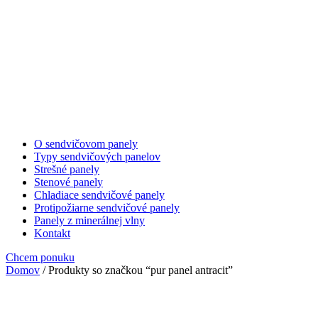
O sendvičovom panely
Typy sendvičových panelov
Strešné panely
Stenové panely
Chladiace sendvičové panely
Protipožiarne sendvičové panely
Panely z minerálnej vlny
Kontakt
Chcem ponuku
Domov
/ Produkty so značkou “pur panel antracit”
pur panel antracit