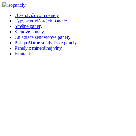
Preskočiť
na
O sendvičovom panely
obsah
Typy sendvičových panelov
Strešné panely
Stenové panely
Chladiace sendvičové panely
Protipožiarne sendvičové panely
Panely z minerálnej vlny
Kontakt