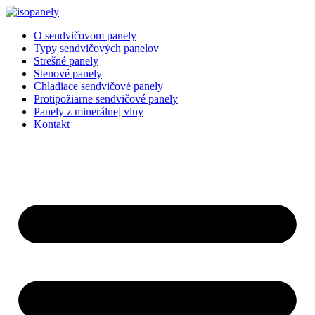
Preskočiť
na
O sendvičovom panely
obsah
Typy sendvičových panelov
Strešné panely
Stenové panely
Chladiace sendvičové panely
Protipožiarne sendvičové panely
Panely z minerálnej vlny
Kontakt