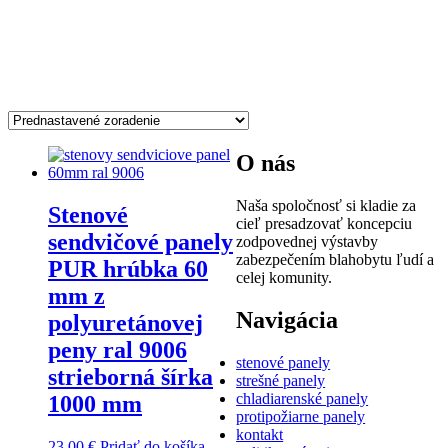
strieborné
Zobrazený jediný výsledok
O nás
Naša spoločnosť si kladie za
Stenové
cieľ presadzovať koncepciu
sendvičové panely
zodpovednej výstavby
zabezpečením blahobytu ľudí a
PUR hrúbka 60
celej komunity.
mm z
Navigácia
polyuretánovej
peny ral 9006
stenové panely
strieborná šírka
strešné panely
chladiarenské panely
1000 mm
protipožiarne panely
kontakt
23,00
€
Pridať do košíka