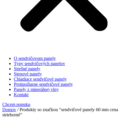
O sendvičovom panely
Typy sendvičových panelov
Strešné panely
Stenové panely
Chladiace sendvičové panely
Protipožiarne sendvičové panely
Panely z minerálnej vlny
Kontakt
Chcem ponuku
Domov
/ Produkty so značkou “sendvičové panely 60 mm cena
strieborné”
sendvičové panely 60 mm cena