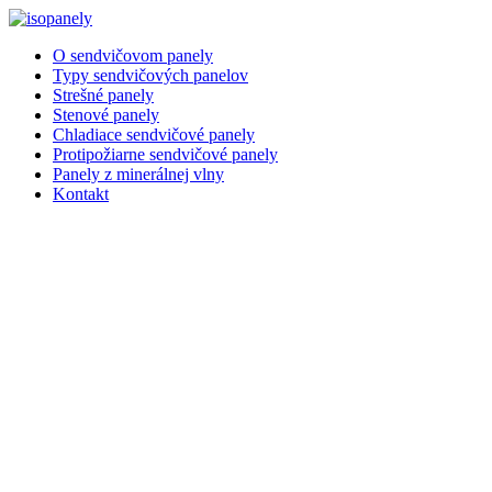
Preskočiť
na
O sendvičovom panely
obsah
Typy sendvičových panelov
Strešné panely
Stenové panely
Chladiace sendvičové panely
Protipožiarne sendvičové panely
Panely z minerálnej vlny
Kontakt