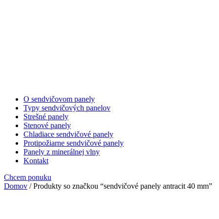
O sendvičovom panely
Typy sendvičových panelov
Strešné panely
Stenové panely
Chladiace sendvičové panely
Protipožiarne sendvičové panely
Panely z minerálnej vlny
Kontakt
Chcem ponuku
Domov
/ Produkty so značkou “sendvičové panely antracit 40 mm”
sendvičové panely antracit 40 