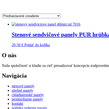
Zobrazený jediný výsledok
Stenové sendvičové panely PUR hrúbka
20,50
€
Pridať do košíka
O nás
Naša spoločnosť si kladie za cieľ presadzovať koncepciu zodpovedne
Navigácia
stenové panely
strešné panely
chladiarenské panely
protipožiarne panely
kontakt
politika vrátenia tovaru