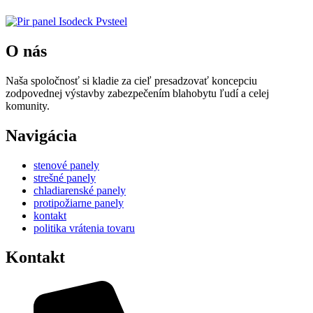
O nás
Naša spoločnosť si kladie za cieľ presadzovať koncepciu
zodpovednej výstavby zabezpečením blahobytu ľudí a celej
komunity.
Navigácia
stenové panely
strešné panely
chladiarenské panely
protipožiarne panely
kontakt
politika vrátenia tovaru
Kontakt