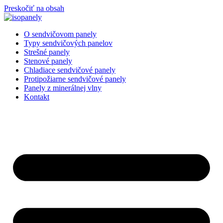
Preskočiť na obsah
O sendvičovom panely
Typy sendvičových panelov
Strešné panely
Stenové panely
Chladiace sendvičové panely
Protipožiarne sendvičové panely
Panely z minerálnej vlny
Kontakt