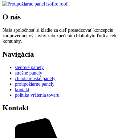
O nás
Naša spoločnosť si kladie za cieľ presadzovať koncepciu
zodpovednej výstavby zabezpečením blahobytu ľudí a celej
komunity.
Navigácia
stenové panely
strešné panely
chladiarenské panely
protipožiarne panely
kontakt
politika vrátenia tovaru
Kontakt