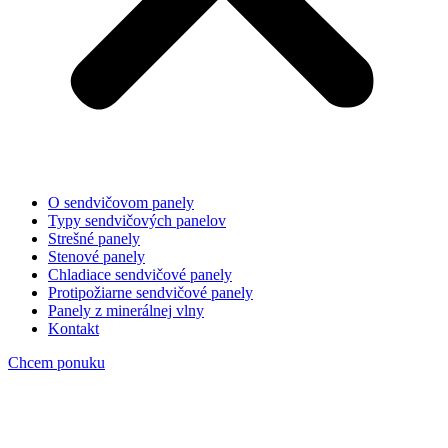
O sendvičovom panely
Typy sendvičových panelov
Strešné panely
Stenové panely
Chladiace sendvičové panely
Protipožiarne sendvičové panely
Panely z minerálnej vlny
Kontakt
Chcem ponuku
Protipožiarne panel isofire roof