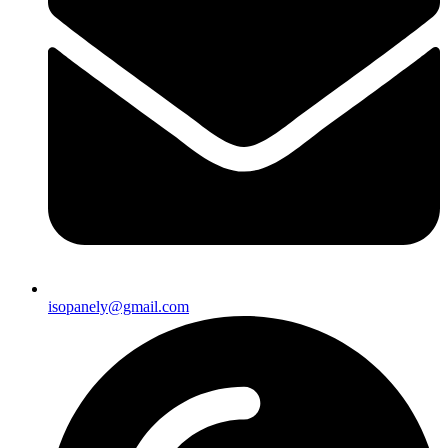
isopanely@gmail.com