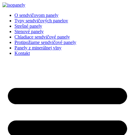
Preskočiť
na
O sendvičovom panely
obsah
Typy sendvičových panelov
Strešné panely
Stenové panely
Chladiace sendvičové panely
Protipožiarne sendvičové panely
Panely z minerálnej vlny
Kontakt