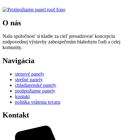
O nás
Naša spoločnosť si kladie za cieľ presadzovať koncepciu
zodpovednej výstavby zabezpečením blahobytu ľudí a celej
komunity.
Navigácia
stenové panely
strešné panely
chladiarenské panely
protipožiarne panely
kontakt
politika vrátenia tovaru
Kontakt