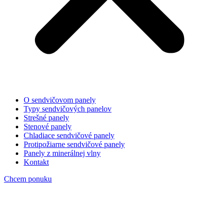
O sendvičovom panely
Typy sendvičových panelov
Strešné panely
Stenové panely
Chladiace sendvičové panely
Protipožiarne sendvičové panely
Panely z minerálnej vlny
Kontakt
Chcem ponuku
sendviciove panely hnede