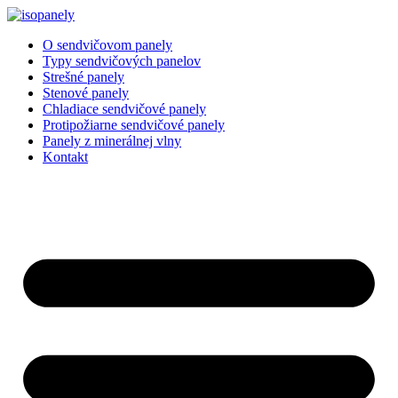
Preskočiť
na
O sendvičovom panely
obsah
Typy sendvičových panelov
Strešné panely
Stenové panely
Chladiace sendvičové panely
Protipožiarne sendvičové panely
Panely z minerálnej vlny
Kontakt