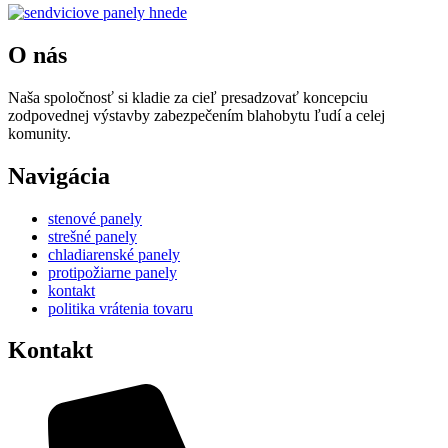
O nás
Naša spoločnosť si kladie za cieľ presadzovať koncepciu
zodpovednej výstavby zabezpečením blahobytu ľudí a celej
komunity.
Navigácia
stenové panely
strešné panely
chladiarenské panely
protipožiarne panely
kontakt
politika vrátenia tovaru
Kontakt