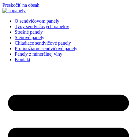
Preskočiť na obsah
O sendvičovom panely
Typy sendvičových panelov
Strešné panely
Stenové panely
Chladiace sendvičové panely
Protipožiarne sendvičové panely
Panely z minerálnej vlny
Kontakt