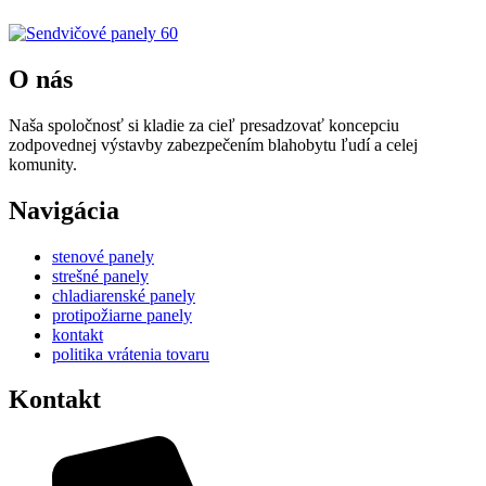
O nás
Naša spoločnosť si kladie za cieľ presadzovať koncepciu
zodpovednej výstavby zabezpečením blahobytu ľudí a celej
komunity.
Navigácia
stenové panely
strešné panely
chladiarenské panely
protipožiarne panely
kontakt
politika vrátenia tovaru
Kontakt