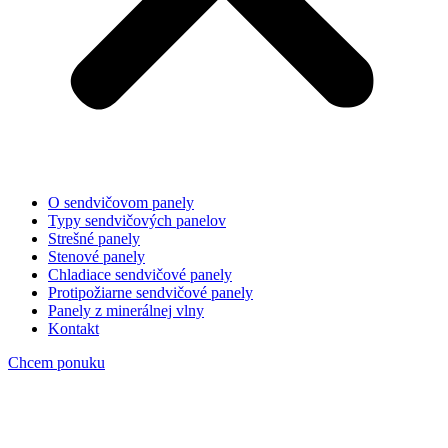
O sendvičovom panely
Typy sendvičových panelov
Strešné panely
Stenové panely
Chladiace sendvičové panely
Protipožiarne sendvičové panely
Panely z minerálnej vlny
Kontakt
Chcem ponuku
sendvicove panely antracit