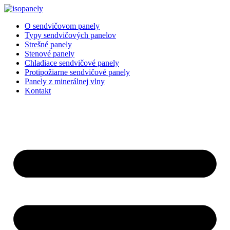
Preskočiť
na
O sendvičovom panely
obsah
Typy sendvičových panelov
Strešné panely
Stenové panely
Chladiace sendvičové panely
Protipožiarne sendvičové panely
Panely z minerálnej vlny
Kontakt