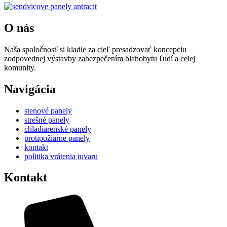
O nás
Naša spoločnosť si kladie za cieľ presadzovať koncepciu
zodpovednej výstavby zabezpečením blahobytu ľudí a celej
komunity.
Navigácia
stenové panely
strešné panely
chladiarenské panely
protipožiarne panely
kontakt
politika vrátenia tovaru
Kontakt