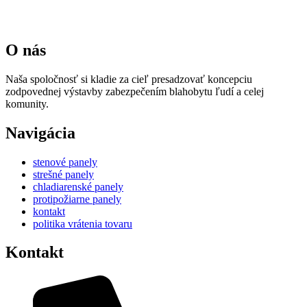
O nás
Naša spoločnosť si kladie za cieľ presadzovať koncepciu
zodpovednej výstavby zabezpečením blahobytu ľudí a celej
komunity.
Navigácia
stenové panely
strešné panely
chladiarenské panely
protipožiarne panely
kontakt
politika vrátenia tovaru
Kontakt