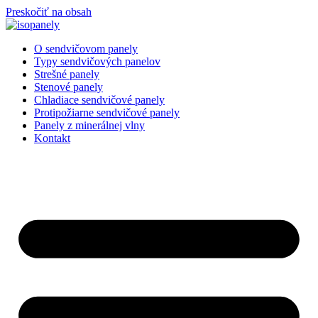
Preskočiť na obsah
O sendvičovom panely
Typy sendvičových panelov
Strešné panely
Stenové panely
Chladiace sendvičové panely
Protipožiarne sendvičové panely
Panely z minerálnej vlny
Kontakt