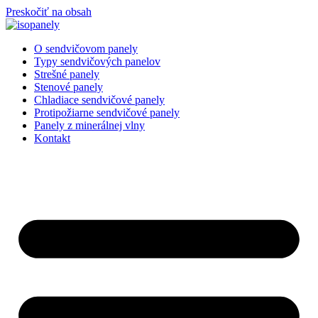
Preskočiť na obsah
O sendvičovom panely
Typy sendvičových panelov
Strešné panely
Stenové panely
Chladiace sendvičové panely
Protipožiarne sendvičové panely
Panely z minerálnej vlny
Kontakt