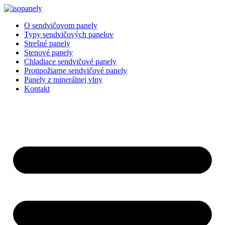
Preskočiť
na
O sendvičovom panely
obsah
Typy sendvičových panelov
Strešné panely
Stenové panely
Chladiace sendvičové panely
Protipožiarne sendvičové panely
Panely z minerálnej vlny
Kontakt