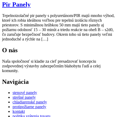
Pir Panely
Tepelnoizolačné pir panely s polyuretánom/PIR majú mnoho výhod,
ktoré ich robia ideálnou voľbou pre tepelnú izoláciu rôznych
priestorov. S minimálnou hrúbkou 50 mm majú tieto panely aj
požiarnu odolnosť 15 – 30 minút a triedu reakcie na oheň B – s2d0,
čo zaručuje bezpečnosť budovy. Okrem toho sú tieto panely veľmi
jednoduché a rýchle na […]
O nás
Naša spoločnosť si kladie za cieľ presadzovať koncepciu
zodpovednej výstavby zabezpečením blahobytu ľudí a celej
komunity.
Navigácia
stenové panely
strešné panely
chladiarenské panely
protipožiarne panely
kontakt
politika vrátenia tovaru