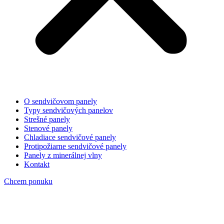
O sendvičovom panely
Typy sendvičových panelov
Strešné panely
Stenové panely
Chladiace sendvičové panely
Protipožiarne sendvičové panely
Panely z minerálnej vlny
Kontakt
Chcem ponuku
Značka:
fasadne panely