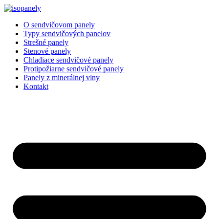
Preskočiť
na
O sendvičovom panely
obsah
Typy sendvičových panelov
Strešné panely
Stenové panely
Chladiace sendvičové panely
Protipožiarne sendvičové panely
Panely z minerálnej vlny
Kontakt