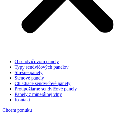
O sendvičovom panely
Typy sendvičových panelov
Strešné panely
Stenové panely
Chladiace sendvičové panely
Protipožiarne sendvičové panely
Panely z minerálnej vlny
Kontakt
Chcem ponuku
Značka:
protipožiarne