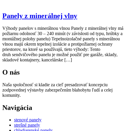
sendvičové panely
Panely z minerálnej vlny
Výhody panelov s minerálnou vlnou Panely z minerálnej vlny má
požiarnu odolnosť 30 – 240 minút (v závislosti od typu, hrúbky a
montážnej polohy panelu) Tepelnoizolačné panely s minerálnou
vlnou majú okrem tepelnej izolácie a protipožiarnej ochrany
priestorov, na ktoré sa používajú, tieto výhody: Tento
druh sendvičového panelu je možné použiť pre garáže, sklady,
skladové kontajnery, kancelárske […]
O nás
Naša spoločnosť si kladie za cieľ presadzovať koncepciu
zodpovednej výstavby zabezpečením blahobytu ľudí a celej
komunity.
Navigácia
stenové panely
strešné panely
chladiarenské panely