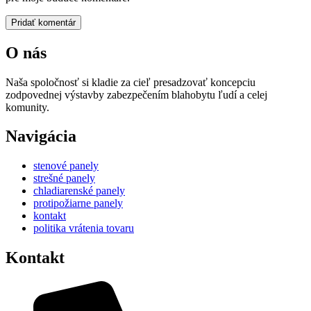
O nás
Naša spoločnosť si kladie za cieľ presadzovať koncepciu
zodpovednej výstavby zabezpečením blahobytu ľudí a celej
komunity.
Navigácia
stenové panely
strešné panely
chladiarenské panely
protipožiarne panely
kontakt
politika vrátenia tovaru
Kontakt