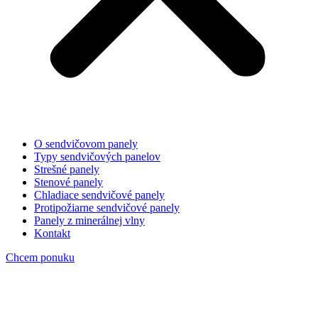
O sendvičovom panely
Typy sendvičových panelov
Strešné panely
Stenové panely
Chladiace sendvičové panely
Protipožiarne sendvičové panely
Panely z minerálnej vlny
Kontakt
Chcem ponuku
fortelia-panel