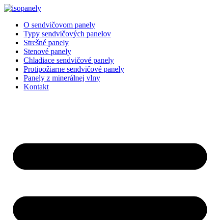
Preskočiť
na
O sendvičovom panely
obsah
Typy sendvičových panelov
Strešné panely
Stenové panely
Chladiace sendvičové panely
Protipožiarne sendvičové panely
Panely z minerálnej vlny
Kontakt